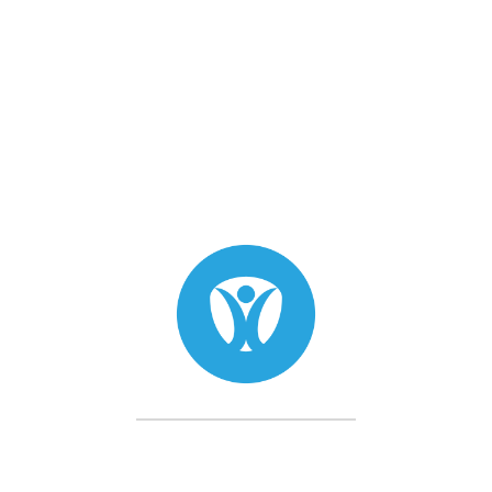
on pour le maquillage permanent des sourcils
nécessitent moins de consommation
anuel
ouleurs
au entre elles
ui se tatoue confortablement et rapidement
antit une tenue précise des poils sans étalement
our la dernière technique de mélange des couleurs dire