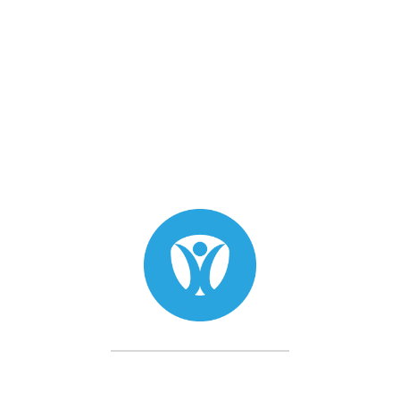
ge, lèvres aquarelles
ération
pour le maquillage permanent des lèvres.
ible consommation de pigment.
nécessité de retouches.
langées
entre elles pour créer des nuances parfaites.
e permanent
avec un effet durable.
aisse
, garantissant une application stable et longue duré
a teinte.
t.
ilitant l’application.
rebeau
pour personnaliser le résultat.
 pour un tatouage confortable et rapide.
rant une application précise sans diffusion.