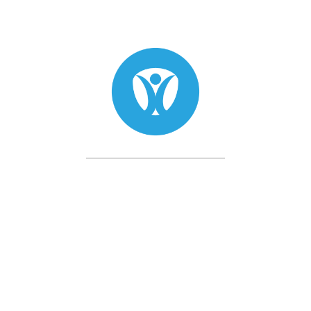
✔
Maquillage permanent au rendu impeccable
✔
Consistance légèrement épaisse
pour une meilleure
application
✔
Excellente tenue des couleurs
✔
Utilisation 100 % sécurisée
Praticité & Sécurité
:
✔
Emballage stérile et dosage pratique
✔
Pigments combinables entre eux
Technologies avancées
:
✔
HiCon
– Concentration élevée en pigments pour une
implantation rapide et uniforme
✔
Extra Fine
– Texture ultra-fine garantissant un tracé
précis sans bavures
✔
Vaporisation en couches
– Parfait pour les