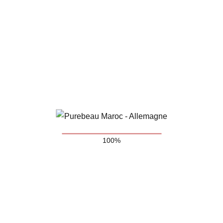
> Insertion de l’aiguille douce et précise
> L’aiguille ne provoque pas de micro-déchirures ni de lésions
cutanées inutiles
> Raccourcissement du temps de cicatrisation
> Transfert de couleur exactement à l’endroit souhaité